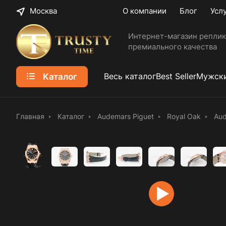
Москва
О компании
Блог
Усл
Интернет-магазин реплик
премиального качества
Каталог
Весь каталог
Best Seller
Мужски
Главная
Каталог
Audemars Piguet
Royal Oak
Aud