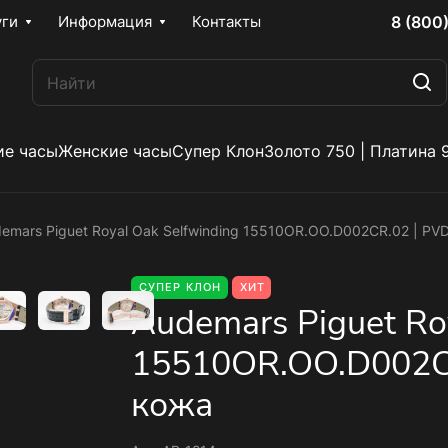
8 (800
уги
Информация
Контакты
е часы
Женские часы
Супер Клон
Золото 750 | Платина 
emars Piguet Royal Oak Selfwinding 15510OR.OO.D002CR.02 | PV
СУПЕР КЛОН
ХИТ
Audemars Piguet Ro
15510OR.OO.D002CR
кожа