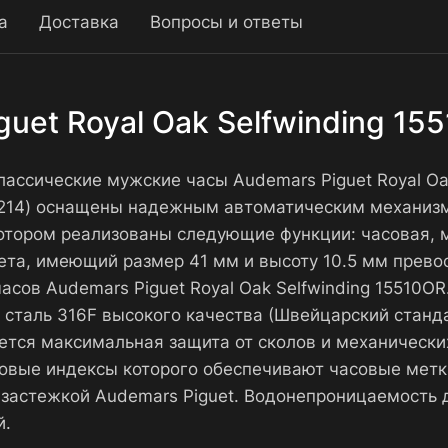
а
Доставка
Вопросы и ответы
guet Royal Oak Selfwinding 1
Классические мужские часы Audemars Piguet Royal O
-1214) оснащены надежным автоматическим механизм
отором реализованы следующие функции: часовая, м
ета, имеющий размер 41 мм и высоту 10.5 мм прево
часов Audemars Piguet Royal Oak Selfwinding 1551
таль 316F высокого качества (Швейцарский стандар
ется максимальная защита от сколов и механически
совые индексы которого обеспечивают часовые мет
застежкой Audemars Piguet. Водонепроницаемость 
й.