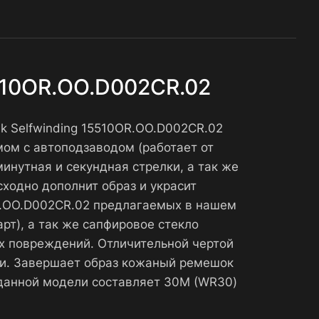
5510OR.OO.D002CR.02
ak Selfwinding 15510OR.OO.D002CR.02
ом с автоподзаводом (работает от
инутная и секундная стрелки, а так же
сходно дополнит образ и украсит
0OR.OO.D002CR.02 предлагаемых в нашем
т), а так же сапфировое стекло
х повреждений. Отличительной чертой
ки. Завершает образ кожаный ремешок
данной модели составляет 30М (WR30)