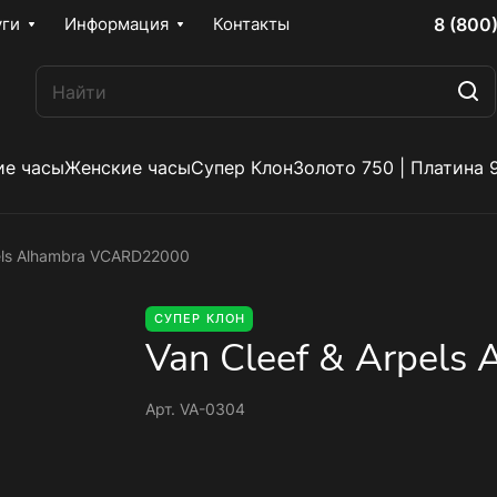
8 (800
уги
Информация
Контакты
е часы
Женские часы
Супер Клон
Золото 750 | Платина 
pels Alhambra VCARD22000
СУПЕР КЛОН
Van Cleef & Arpel
Арт.
VA-0304