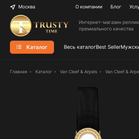
Москва
О компании
Блог
Усл
Интернет-магазин реплик
премиального качества
Каталог
Весь каталог
Best Seller
Мужски
Главная
Каталог
Van Cleef & Arpels
Van Cleef & Ar