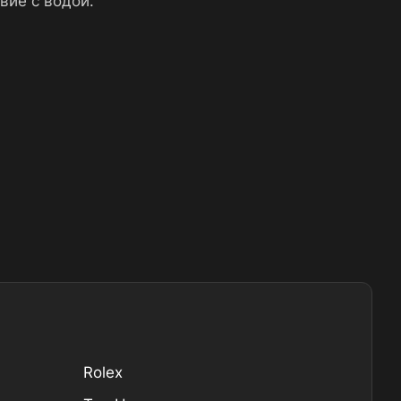
вие с водой.
Rolex