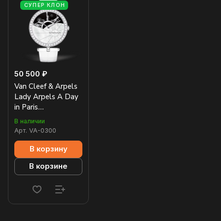
СУПЕР КЛОН
50 500 ₽
Van Cleef & Arpels
Lady Arpels A Day
in Paris
VCARO3ZB00
В наличии
Арт.
VA-0300
В корзину
В корзине