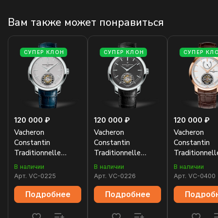
Вам также может понравиться
СУПЕР КЛОН
СУПЕР КЛОН
СУПЕР КЛ
120 000 ₽
120 000 ₽
120 000 ₽
Vacheron
Vacheron
Vacheron
Constantin
Constantin
Constantin
Traditionnelle
Traditionnelle
Traditionnell
Tourbillon 44mm
Tourbillon 44mm
Tourbillon 
В наличии
В наличии
В наличии
6500T/000P-9949
6500T/000P-B100
89000/000R
Арт.
VC-0225
Арт.
VC-0226
Арт.
VC-0400
Подробнее
Подробнее
Подроб