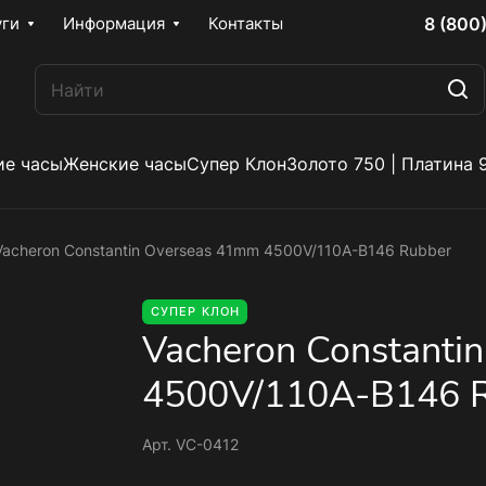
8 (800
уги
Информация
Контакты
е часы
Женские часы
Супер Клон
Золото 750 | Платина 
Vacheron Constantin Overseas 41mm 4500V/110A-B146 Rubber
СУПЕР КЛОН
Vacheron Constanti
4500V/110A-B146 
Арт.
VC-0412