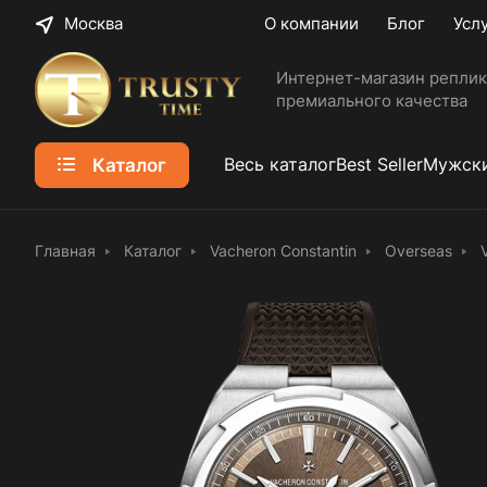
Москва
О компании
Блог
Усл
Интернет-магазин реплик
премиального качества
Каталог
Весь каталог
Best Seller
Мужски
Главная
Каталог
Vacheron Constantin
Overseas