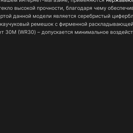
 нашем интернет-магазине, применяются
нержавею
стекло высокой прочности, благодаря чему обеспечи
ртой данной модели является серебристый цифербл
 каучуковый ремешок с фирменной раскладывающейся
т 30М (WR30) – допускается минимальное воздейст