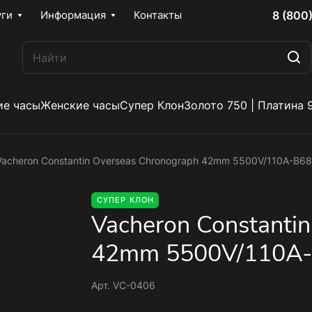
8 (800
уги
Информация
Контакты
е часы
Женские часы
Супер Клон
Золото 750 | Платина 
Vacheron Constantin Overseas Chronograph 42mm 5500V/110A-B6
СУПЕР КЛОН
Vacheron Constanti
42mm 5500V/110A-
Арт.
VC-0406