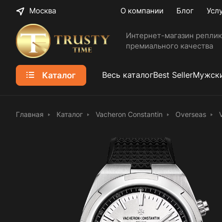
Москва
О компании
Блог
Усл
Интернет-магазин реплик
премиального качества
Каталог
Весь каталог
Best Seller
Мужски
Главная
Каталог
Vacheron Constantin
Overseas