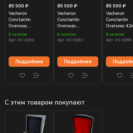
85 500 ₽
85 500 ₽
85 500 ₽
Vacheron
Vacheron
Vacheron
Constantin
Constantin
Constantin
Overseas
Overseas
Overseas 4
Automatic 42mm
Automatic 42mm
47040/000W
В наличии
В наличии
В наличии
47040/000R-9666
47040/000A-9008
Арт.
VC-0262
Арт.
VC-0263
Арт.
VC-0266
Подробнее
Подробнее
Подроб
С этим товаром покупают