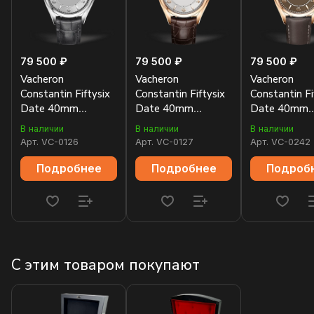
79 500 ₽
79 500 ₽
79 500 ₽
Vacheron
Vacheron
Vacheron
Constantin Fiftysix
Constantin Fiftysix
Constantin Fi
Date 40mm
Date 40mm
Date 40mm
4600E/000A-B442
4600E/000R-B441
4600E/000R
В наличии
В наличии
В наличии
Арт.
VC-0126
Арт.
VC-0127
Арт.
VC-0242
Подробнее
Подробнее
Подроб
С этим товаром покупают