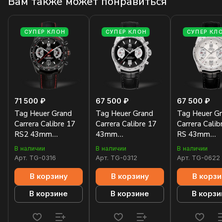
Вам также может понравиться
СУПЕР КЛОН
СУПЕР КЛОН
СУПЕР КЛ
71 500 ₽
67 500 ₽
67 500 ₽
Tag Heuer Grand
Tag Heuer Grand
Tag Heuer G
Carrera Calibre 17
Carrera Calibre 17
Carrera Calib
RS2 43mm
43mm
RS 43mm
CAV518K.FC6268
CAV511A.FT6019
CAV511B.FC
В наличии
В наличии
В наличии
Арт.
TG-0316
Арт.
TG-0312
Арт.
TG-0622
В корзину
В корзину
В корзи
В корзине
В корзине
В корзи