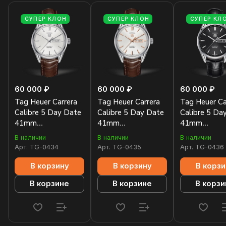
СУПЕР КЛОН
СУПЕР КЛОН
СУПЕР КЛ
60 000 ₽
60 000 ₽
60 000 ₽
Tag Heuer Carrera
Tag Heuer Carrera
Tag Heuer Ca
Calibre 5 Day Date
Calibre 5 Day Date
Calibre 5 Da
41mm
41mm
41mm
WAR201B.FC6291
WAR201D.FC6291
WAR201A.F
В наличии
В наличии
В наличии
Арт.
TG-0434
Арт.
TG-0435
Арт.
TG-0436
В корзину
В корзину
В корзи
В корзине
В корзине
В корзи