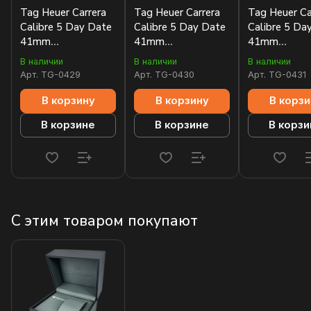
Tag Heuer Carrera
Tag Heuer Carrera
Tag Heuer Ca
Calibre 5 Day Date
Calibre 5 Day Date
Calibre 5 Da
41mm
41mm
41mm
WAR201B.BA0723
WAR201A.BA0723
WAR201E.B
В наличии
В наличии
В наличии
Арт.
TG-0429
Арт.
TG-0430
Арт.
TG-0431
В корзину
В корзину
В корзи
В корзине
В корзине
В корзи
С этим товаром покупают