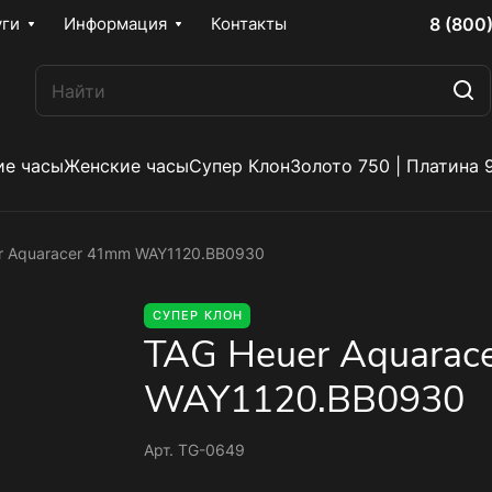
8 (800
уги
Информация
Контакты
е часы
Женские часы
Супер Клон
Золото 750 | Платина 
r Aquaracer 41mm WAY1120.BB0930
СУПЕР КЛОН
TAG Heuer Aquarac
WAY1120.BB0930
Арт.
TG-0649