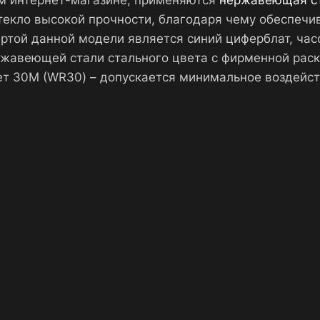
 интернет-магазине, применяются
нержавеющая с
стекло высокой прочности, благодаря чему обеспечи
ртой данной модели является синий циферблат, ча
ержавеющей стали стального цвета с фирменной рас
т 30М (WR30) – допускается минимальное воздейст