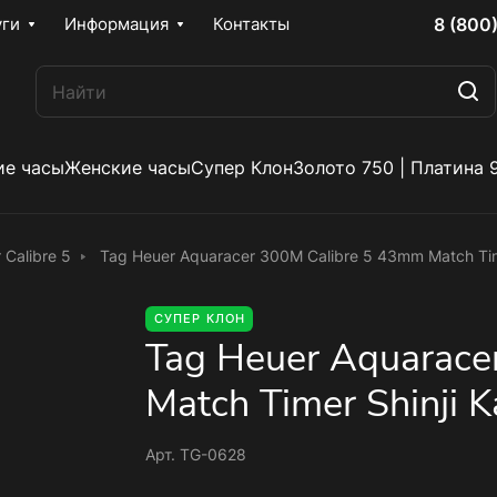
8 (800
уги
Информация
Контакты
е часы
Женские часы
Супер Клон
Золото 750 | Платина 
 Calibre 5
Tag Heuer Aquaracer 300M Calibre 5 43mm Match Ti
СУПЕР КЛОН
Tag Heuer Aquarace
Match Timer Shinj
Арт.
TG-0628