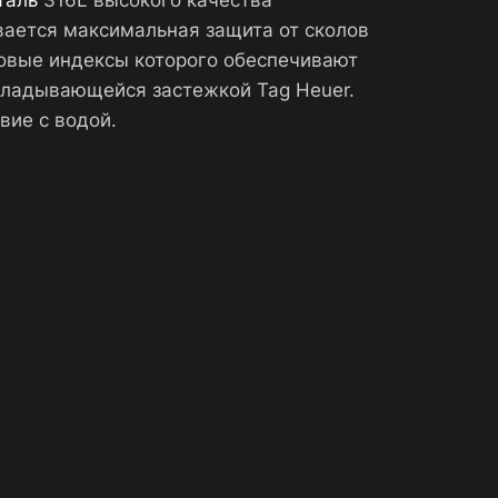
таль
316L высокого качества
вается максимальная защита от сколов
совые индексы которого обеспечивают
кладывающейся застежкой Tag Heuer.
вие с водой.