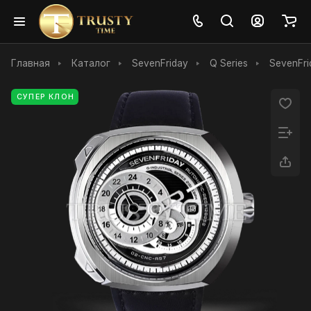
Главная
Каталог
SevenFriday
Q Series
SevenFri
СУПЕР КЛОН