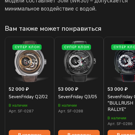
модели составляет 30М (WR30) – допускается
минимальное воздействие с водой.
Вам также может понравиться
СУПЕР КЛОН
СУПЕР КЛОН
СУПЕР КЛ
52 000 ₽
53 000 ₽
53 000 ₽
SevenFriday Q2/02
SevenFriday Q3/05
SevenFriday
"BULLRUSH
В наличии
В наличии
RALLYE"
Арт.
SF-0287
Арт.
SF-0288
В наличии
Арт.
SF-0286