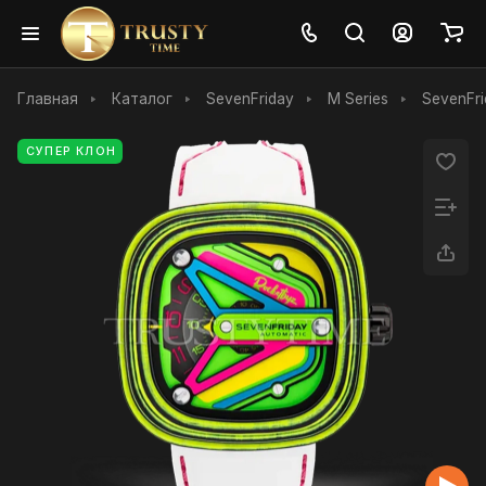
Главная
Каталог
SevenFriday
M Series
SevenFr
СУПЕР КЛОН