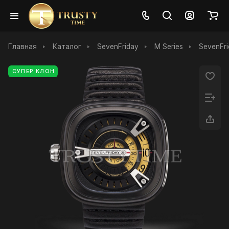
Главная
Каталог
SevenFriday
M Series
SevenFri
СУПЕР КЛОН