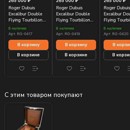
265 000 ₽
265 000 ₽
265 000 ₽
Roger Dubuis
Roger Dubuis
Roger Dubui
Excalibur Double
Excalibur Double
Excalibur Do
Flying Tourbillon
Flying Tourbillon
Flying Tourbi
45mm
45mm
45mm
В наличии
В наличии
В наличии
RDDBEX0250
RDDBEX0249
RDDBEX028
Арт.
RG-0417
Арт.
RG-0419
Арт.
RG-0420
В корзину
В корзину
В корзи
В корзине
В корзине
В корзи
С этим товаром покупают