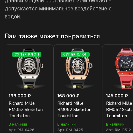
данной модели составляет 30М (WR30) –
допускается минимальное воздействие с
водой.
Вам также может понравиться
СУПЕР КЛОН
СУПЕР КЛОН
168 000 ₽
168 000 ₽
145 000 ₽
Richard Mille
Richard Mille
Richard Mille
RM052 Skeleton
RM052 Skeleton
RM052 Skull
Tourbillon
Tourbillon
Tourbillon
В наличии
В наличии
В наличии
Арт.
RM-0426
Арт.
RM-0425
Арт.
RM-0512