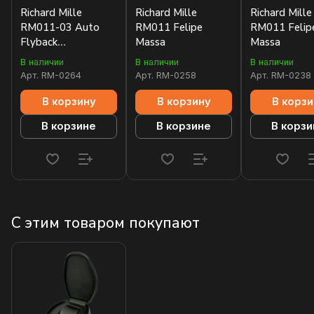
Richard Mille
Richard Mille
Richard Mille
RM011-03 Auto
RM011 Felipe
RM011 Felip
Flyback
Massa
Massa
Chronograph
В наличии
В наличии
В наличии
Арт.
RM-0264
Арт.
RM-0258
Арт.
RM-0238
В корзину
В корзину
В корзи
В корзине
В корзине
В корзи
С этим товаром покупают