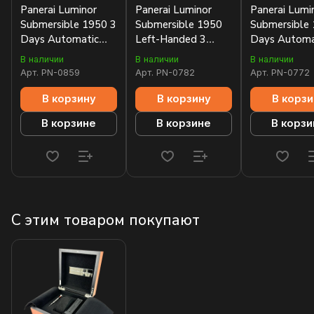
Panerai Luminor
Panerai Luminor
Panerai Lumi
Submersible 1950 3
Submersible 1950
Submersible
Days Automatic
Left-Handed 3
Days Automa
Ceramica 47mm
Days Automatic
Bronzo 47m
В наличии
В наличии
В наличии
PAM00508
Ceramica 47mm
PAM00382
Арт.
PN-0859
Арт.
PN-0782
Арт.
PN-0772
PAM00607
В корзину
В корзину
В корзи
В корзине
В корзине
В корзи
С этим товаром покупают