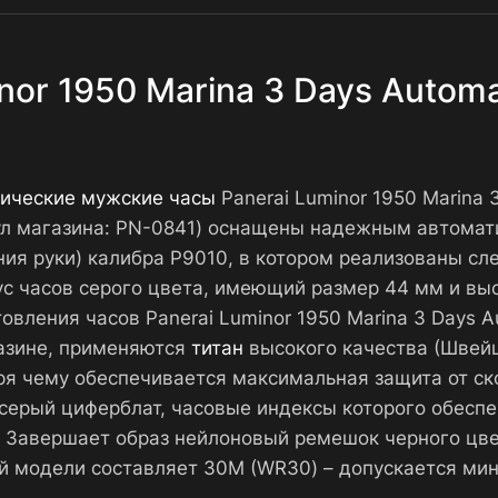
nor 1950 Marina 3 Days Automa
ические мужские часы
Panerai Luminor 1950 Marina 3
ул магазина: PN-0841) оснащены надежным автомат
ия руки) калибра P9010, в котором реализованы сл
пус часов серого цвета, имеющий размер 44 мм и вы
овления часов Panerai Luminor 1950 Marina 3 Days A
азине, применяются
титан
высокого качества (Швейц
ря чему обеспечивается максимальная защита от ск
серый циферблат, часовые индексы которого обесп
. Завершает образ нейлоновый ремешок черного цве
й модели составляет 30М (WR30) – допускается мин