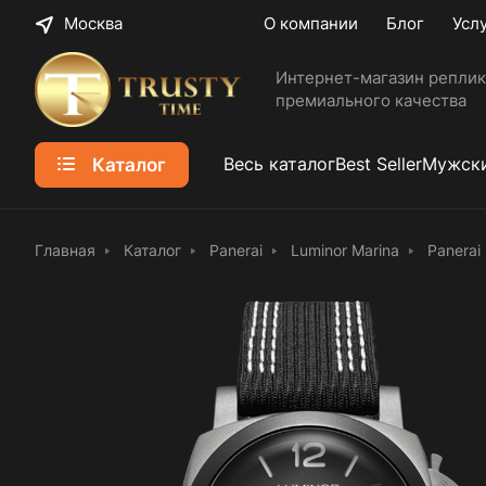
Москва
О компании
Блог
Усл
Интернет-магазин реплик
премиального качества
Каталог
Весь каталог
Best Seller
Мужски
Главная
Каталог
Panerai
Luminor Marina
Panerai