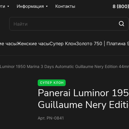
8 (800
уги
Информация
Контакты
е часы
Женские часы
Супер Клон
Золото 750 | Платина 
 Luminor 1950 Marina 3 Days Automatic Guillaume Nery Edition 44
СУПЕР КЛОН
Panerai Luminor 195
Guillaume Nery Ed
Арт.
PN-0841