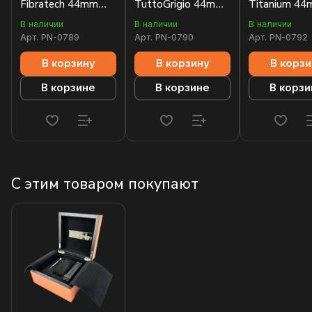
Fibratech 44mm
TuttoGrigio 44mm
Titanium 4
PAM01119
PAM01662
PAM01117
В наличии
В наличии
В наличии
Арт.
PN-0789
Арт.
PN-0790
Арт.
PN-0792
В корзину
В корзину
В корзи
В корзине
В корзине
В корзи
С этим товаром покупают