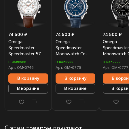
74 500 ₽
74 500 ₽
74 500 ₽
Omega
Omega
Omega
Speedmaster
Speedmaster
Speedmaster
Speedmaster 57
Moonwatch Co-
Moonwatch 
Co-Axial
Axial Chronograph
Axial Chrono
В наличии
В наличии
В наличии
Chronograph
44mm
44mm
Арт.
OM-0746
Арт.
OM-0775
Арт.
OM-0777
41.5mm
311.93.44.51.03.001
311.93.44.51
331.12.42.51.02.002
В корзину
В корзину
В корзи
В корзине
В корзине
В корзи
С этим товаром покупают