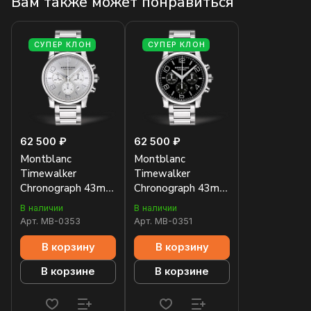
Вам также может понравиться
СУПЕР КЛОН
СУПЕР КЛОН
62 500 ₽
62 500 ₽
Montblanc
Montblanc
Timewalker
Timewalker
Chronograph 43mm
Chronograph 43mm
09669
09668
В наличии
В наличии
Арт.
MB-0353
Арт.
MB-0351
В корзину
В корзину
В корзине
В корзине