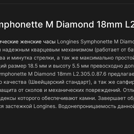
mphonette M Diamond 18mm L2.
ические женские часы
Longines Symphonette M Diam
ы надежным кварцевым механизмом (работает от бата
а и минутка стрелки, а так же максимально просто
й размер 18.5 мм и высоту 5.5 мм превосходно допо
Symphonette M Diamond 18mm L2.305.0.87.6 предлага
 качества (Швейцарский стандарт), а так же сапфи
ащита от сколов и механических повреждений. Отл
ндексы которого обеспечивают камни. Завершает об
я застежкой Longines. Водонепроницаемость данно