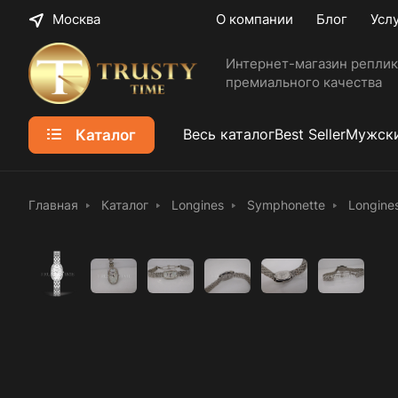
Москва
О компании
Блог
Усл
Интернет-магазин реплик
премиального качества
Каталог
Весь каталог
Best Seller
Мужски
Главная
Каталог
Longines
Symphonette
Longine