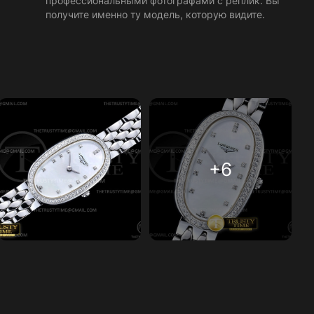
профессиональными фотографами с реплик. Вы
получите именно ту модель, которую видите.