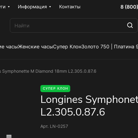
8 (800
уги
Информация
Контакты
е часы
Женские часы
Супер Клон
Золото 750 | Платина 
s Symphonette M Diamond 18mm L2.305.0.87.6
СУПЕР КЛОН
Longines Symphone
L2.305.0.87.6
Арт.
LN-0257