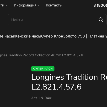
8 (800
уги
Информация
Контакты
е часы
Женские часы
Супер Клон
Золото 750 | Платина 
ines Tradition Record Collection 40mm L2.821.4.57.6
СУПЕР КЛОН
Longines Tradition 
L2.821.4.57.6
Арт.
LN-0401