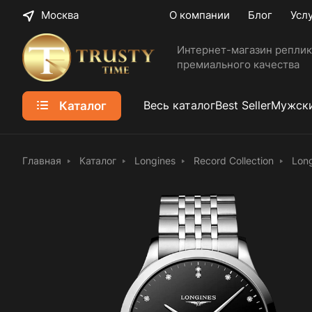
Москва
О компании
Блог
Усл
Интернет-магазин реплик
премиального качества
Каталог
Весь каталог
Best Seller
Мужски
Главная
Каталог
Longines
Record Collection
Long