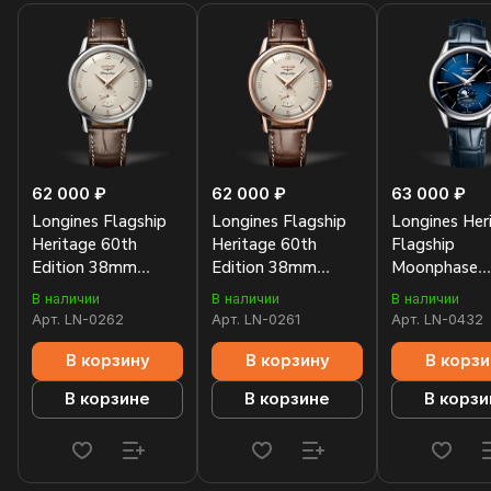
62 000 ₽
62 000 ₽
63 000 ₽
Longines Flagship
Longines Flagship
Longines Her
Heritage 60th
Heritage 60th
Flagship
Edition 38mm
Edition 38mm
Moonphase
L4.817.4.76.2
L4.817.8.76.2
L4.815.4.92.
В наличии
В наличии
В наличии
Арт.
LN-0262
Арт.
LN-0261
Арт.
LN-0432
В корзину
В корзину
В корзи
В корзине
В корзине
В корзи