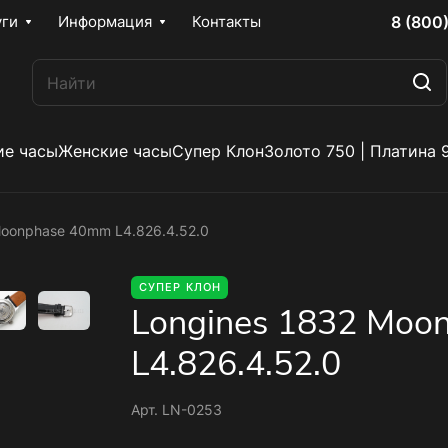
8 (800
уги
Информация
Контакты
е часы
Женские часы
Супер Клон
Золото 750 | Платина 
Moonphase 40mm L4.826.4.52.0
СУПЕР КЛОН
Longines 1832 Moo
L4.826.4.52.0
Арт.
LN-0253