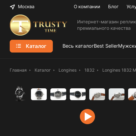
Москва
О компании
Блог
Усл
Интернет-магазин реплик
премиального качества
Каталог
Весь каталог
Best Seller
Мужски
Главная
Каталог
Longines
1832
Longines 1832 