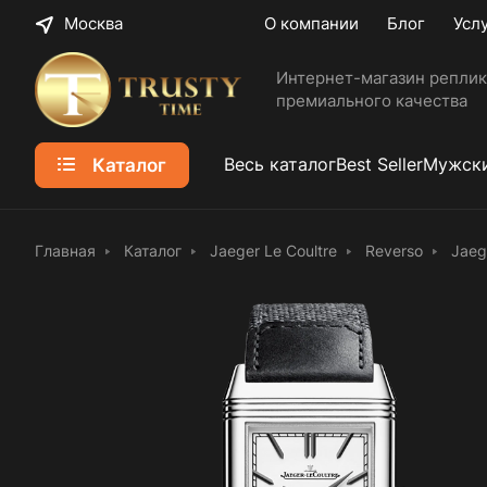
Москва
О компании
Блог
Усл
Интернет-магазин реплик
премиального качества
Каталог
Весь каталог
Best Seller
Мужски
Главная
Каталог
Jaeger Le Coultre
Reverso
Jaeg