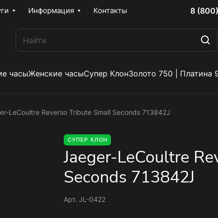
8 (800
уги
Информация
Контакты
е часы
Женские часы
Супер Клон
Золото 750 | Платина 
er-LeCoultre Reverso Tribute Small Seconds 713842J
СУПЕР КЛОН
Jaeger-LeCoultre Rev
Seconds 713842J
Арт.
JL-0422