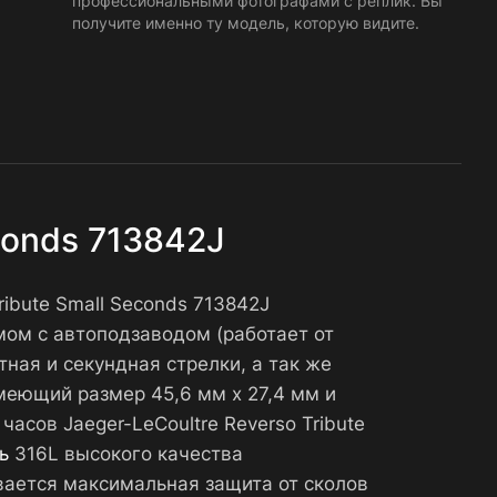
профессиональными фотографами с реплик. Вы
получите именно ту модель, которую видите.
conds 713842J
ribute Small Seconds 713842J
ом с автоподзаводом (работает от
ная и секундная стрелки, а так же
меющий размер 45,6 мм х 27,4 мм и
асов Jaeger-LeCoultre Reverso Tribute
ь
316L высокого качества
вается максимальная защита от сколов