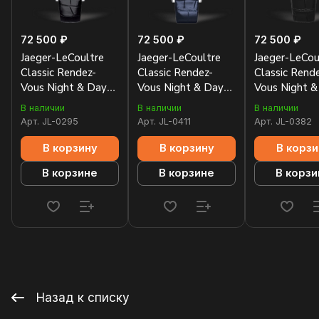
72 500 ₽
72 500 ₽
72 500 ₽
Jaeger-LeCoultre
Jaeger-LeCoultre
Jaeger-LeCou
Classic Rendez-
Classic Rendez-
Classic Rend
Vous Night & Day
Vous Night & Day
Vous Night &
34mm 344847J
34mm 3448420
34mm 3448
В наличии
В наличии
В наличии
Арт.
JL-0295
Арт.
JL-0411
Арт.
JL-0382
В корзину
В корзину
В корзи
В корзине
В корзине
В корзи
Назад к списку