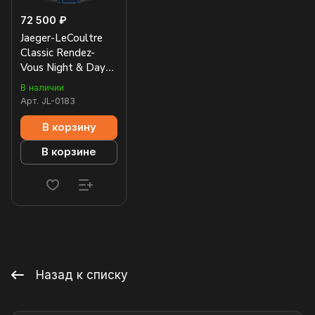
72 500 ₽
Jaeger-LeCoultre
Classic Rendez-
Vous Night & Day
34mm 3448480
В наличии
Арт.
JL-0183
В корзину
В корзине
Назад к списку