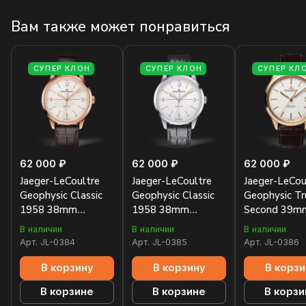
Вам также может понравиться
СУПЕР КЛОН
СУПЕР КЛОН
СУПЕР КЛ
62 000 ₽
62 000 ₽
62 000 ₽
Jaeger-LeCoultre
Jaeger-LeCoultre
Jaeger-LeCou
Geophysic Classic
Geophysic Classic
Geophysic Tr
1958 38mm
1958 38mm
Second 39m
8002520
8008520
8012520
В наличии
В наличии
В наличии
Арт.
JL-0384
Арт.
JL-0385
Арт.
JL-0386
В корзину
В корзину
В корзи
В корзине
В корзине
В корзи