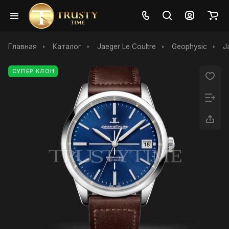
Главная
Каталог
Jaeger Le Coultre
Geophysic
J
СУПЕР КЛОН