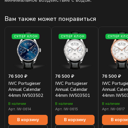
минимальное воздействие с водой.
Вам также может понравиться
СУПЕР КЛОН
СУПЕР КЛОН
СУПЕР КЛ
76 500 ₽
76 500 ₽
76 500 ₽
IWC Portugieser
IWC Portugieser
IWC Portugie
Annual Calendar
Annual Calendar
Annual Calen
44mm IW503502
44mm IW503501
44mm IW50
В наличии
В наличии
В наличии
Арт.
IW-0614
Арт.
IW-0615
Арт.
IW-0617
В корзину
В корзину
В корзи