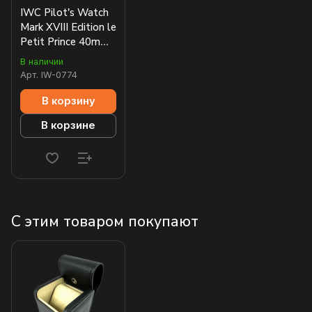
IWC Pilot's Watch
Mark XVIII Edition le
Petit Prince 40mm
IW327014
В наличии
Арт.
IW-0774
В корзину
В корзине
С этим товаром покупают