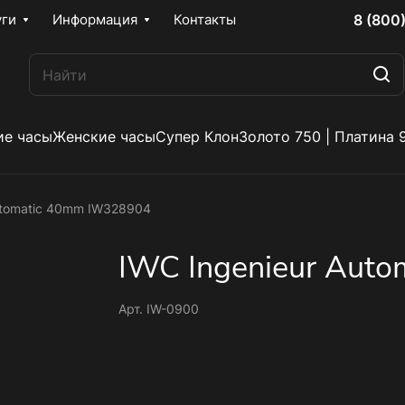
8 (800
уги
Информация
Контакты
е часы
Женские часы
Супер Клон
Золото 750 | Платина 
utomatic 40mm IW328904
IWC Ingenieur Aut
Арт.
IW-0900