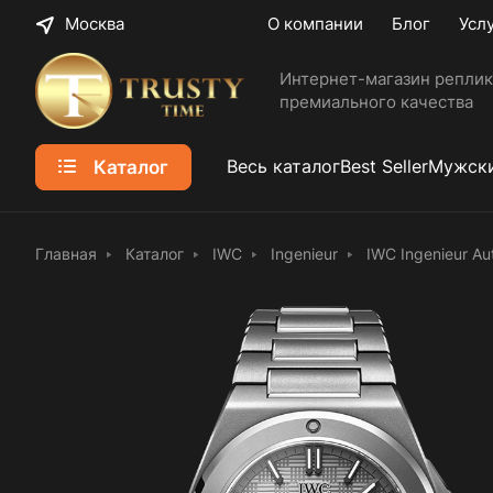
Москва
О компании
Блог
Усл
Интернет-магазин реплик
премиального качества
Каталог
Весь каталог
Best Seller
Мужски
Главная
Каталог
IWC
Ingenieur
IWC Ingenieur A