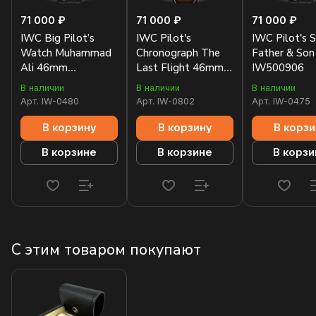
71 000 ₽
71 000 ₽
71 000 ₽
IWC Big Pilot’s
IWC Pilot's
IWC Pilot's S
Watch Muhammad
Chronograph The
Father & So
Ali 46mm
Last Flight 46mm
IW500906
IW500433
IW388004
В наличии
В наличии
В наличии
Арт.
IW-0480
Арт.
IW-0802
Арт.
IW-0475
В корзину
В корзину
В корзи
В корзине
В корзине
В корзи
С этим товаром покупают