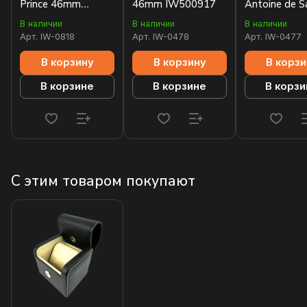
Prince 46mm
46mm IW500917
Antoine de S
IW500908
Exupery 46
В наличии
В наличии
В наличии
IW500422
Арт.
IW-0818
Арт.
IW-0478
Арт.
IW-0477
В корзину
В корзину
В корзи
В корзине
В корзине
В корзи
С этим товаром покупают