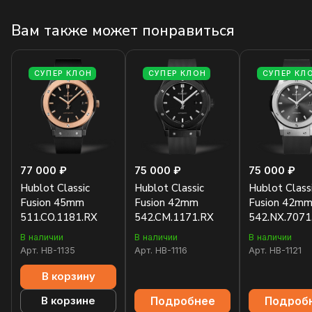
Вам также может понравиться
СУПЕР КЛОН
СУПЕР КЛОН
СУПЕР КЛ
77 000 ₽
75 000 ₽
75 000 ₽
Hublot Classic
Hublot Classic
Hublot Class
Fusion 45mm
Fusion 42mm
Fusion 42m
511.CO.1181.RX
542.CM.1171.RX
542.NX.7071
В наличии
В наличии
В наличии
Арт.
HB-1135
Арт.
HB-1116
Арт.
HB-1121
В корзину
Подробнее
Подроб
В корзине