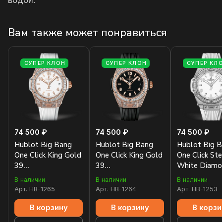
водой.
Вам также может понравиться
СУПЕР КЛОН
СУПЕР КЛОН
СУПЕР КЛ
74 500 ₽
74 500 ₽
74 500 ₽
Hublot Big Bang
Hublot Big Bang
Hublot Big 
One Click King Gold
One Click King Gold
One Click Ste
39
39
White Diamo
465.OE.2080.RW.0904
465.OX.1180.RX.0904
465.SE.2010
В наличии
В наличии
В наличии
Арт.
HB-1265
Арт.
HB-1264
Арт.
HB-1253
В корзину
В корзину
В корзи