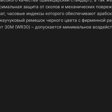
ысокого качества (Швейцарский стандарт), а так ж
симальная защита от сколов и механических повреж
ат, часовые индексы которого обеспечивают арабск
 каучуковый ремешок черного цвета с фирменной р
т 30М (WR30) – допускается минимальное воздейст