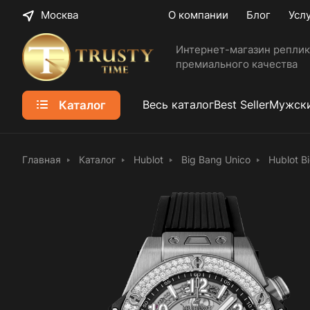
Москва
О компании
Блог
Усл
Интернет-магазин реплик
премиального качества
Каталог
Весь каталог
Best Seller
Мужски
Главная
Каталог
Hublot
Big Bang Unico
Hublot B