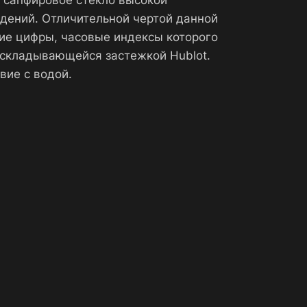
е сапфировое стекло высокой
дений. Отличительной чертой данной
ие цифры, часовые индексы которого
аскладывающейся застежкой Hublot.
вие с водой.