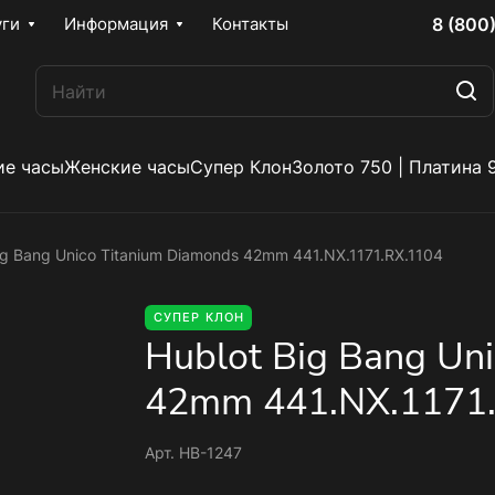
8 (800
уги
Информация
Контакты
е часы
Женские часы
Супер Клон
Золото 750 | Платина 
ig Bang Unico Titanium Diamonds 42mm 441.NX.1171.RX.1104
СУПЕР КЛОН
Hublot Big Bang Un
42mm 441.NX.1171
Арт.
HB-1247