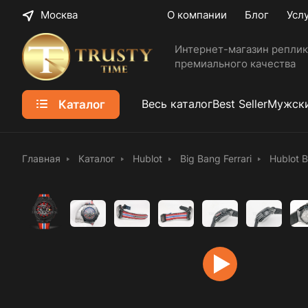
Москва
О компании
Блог
Усл
Интернет-магазин реплик
премиального качества
Каталог
Весь каталог
Best Seller
Мужски
Главная
Каталог
Hublot
Big Bang Ferrari
Hublot B