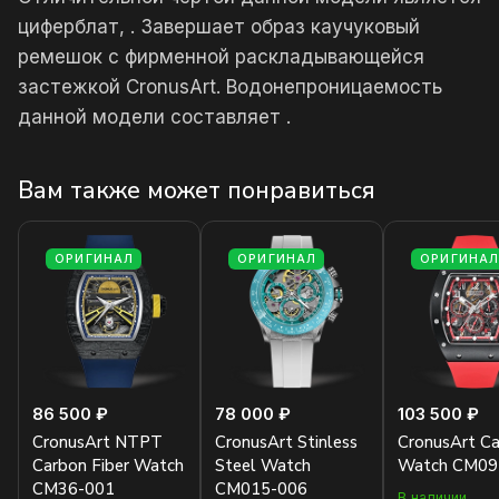
циферблат, . Завершает образ каучуковый
ремешок с фирменной раскладывающейся
застежкой CronusArt. Водонепроницаемость
данной модели составляет .
Вам также может понравиться
ОРИГИНАЛ
ОРИГИНАЛ
ОРИГИНА
86 500 ₽
78 000 ₽
103 500 ₽
CronusArt NTPT
CronusArt Stinless
CronusArt C
Carbon Fiber Watch
Steel Watch
Watch CM09
CM36-001
CM015-006
В наличии