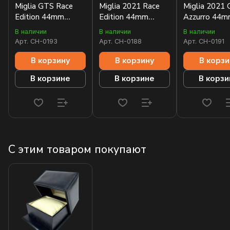
Miglia GTS Race
Miglia 2021 Race
Miglia 2021
Edition 44mm
Edition 44mm
Azzurro 44
168571-6002
168571-6003
168571-300
В наличии
В наличии
В наличии
Арт.
CH-0193
Арт.
CH-0188
Арт.
CH-0191
В корзину
В корзину
В корзи
В корзине
В корзине
В корзи
С этим товаром покупают