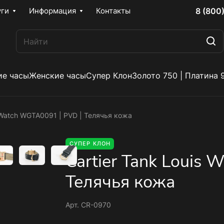
8 (800
уги
Информация
Контакты
е часы
Женские часы
Супер Клон
Золото 750 | Платина 
s Watch WGTA0091 | PVD | Телячья кожа
СУПЕР КЛОН
Cartier Tank Louis
Телячья кожа
Арт.
CR-0970