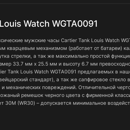
k Louis Watch WGTA0091
ассические мужские часы Cartier Tank Louis Watch 
м кварцевым механизмом (работает от батареи) кал
тка стрелки, а так же максимально простой функц
мер 33.7 мм x 25.5 мм и высоту 6.7 мм превосходно
rtier Tank Louis Watch WGTA0091 предлагаемых в на
ейцарский стандарт), а так же сапфировое стекло 
в и механических повреждений. Отличительной черт
кожаный ремешок черного цвета с фирменной класси
т 30М (WR30) – допускается минимальное воздейст