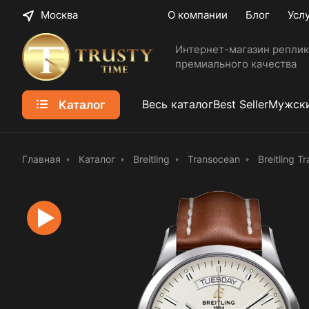
Москва
О компании
Блог
Усл
Интернет-магазин реплик
премиального качества
Каталог
Весь каталог
Best Seller
Мужски
Главная
Каталог
Breitling
Transocean
Breitling 