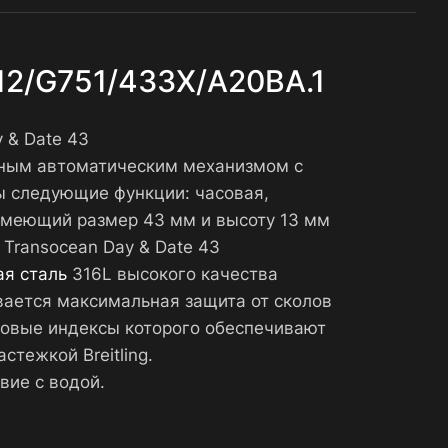
012/G751/433X/A20BA.1
y & Date 43
жным автоматическим механизмом с
ы следующие функции: часовая,
, имеющий размер 43 мм и высоту 13 мм
 Transocean Day & Date 43
я сталь
316L высокого качества
вается максимальная защита от сколов
совые индексы которого обеспечивают
тежкой Breitling.
вие с водой.