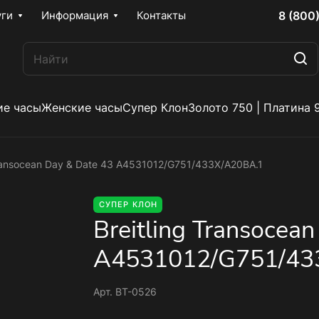
8 (800
уги
Информация
Контакты
е часы
Женские часы
Супер Клон
Золото 750 | Платина 
Transocean Day & Date 43 A4531012/G751/433X/A20BA.1
СУПЕР КЛОН
Breitling Transocea
A4531012/G751/43
Арт.
BT-0526