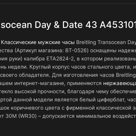
ansocean Day & Date 43 A4531
.
Классические мужские часы
Breitling Transocean Da
ества (Артикул магазина: BT-0526) оснащены наде
ия руки) калибра ETA2824-2, в котором реализован
день недели. Круглый корпус часов стального цвета
своего обладателя. Для изготовления часов Breitling
нашем интернет-магазине, применяются
нержавеюща
стекло высокой прочности, благодаря чему обеспечи
ртой данной модели является белый циферблат, ча
ок коричневого цвета с фирменной классической зас
т 30М (WR30) – допускается минимальное воздейст