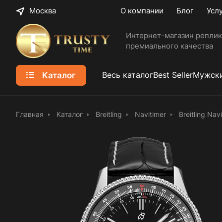
Москва
О компании
Блог
Усл
Интернет-магазин реплик
премиального качества
Каталог
Весь каталог
Best Seller
Мужски
Главная
Каталог
Breitling
Navitimer
Breitling Na