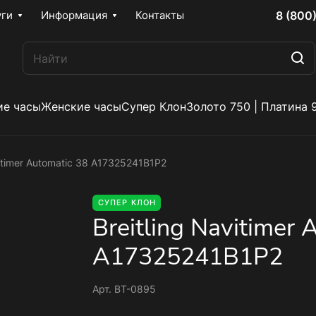
8 (800
уги
Информация
Контакты
е часы
Женские часы
Супер Клон
Золото 750 | Платина 
vitimer Automatic 38 A17325241B1P2
СУПЕР КЛОН
Breitling Navitimer 
A17325241B1P2
Арт.
BT-0895