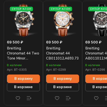
СУПЕР КЛОН
СУПЕР КЛОН
СУПЕР КЛ
69 500 ₽
69 500 ₽
69 500 ₽
Breitling
Breitling
Breitling
Chronomat 44 Two
Chronomat 44
Chronomat 4
Tone Minor
CB011012.A693.737P
AB011012.M
IB011012.B957
В наличии
В наличии
В наличии
Арт.
BT-0305
Арт.
BT-0299
Арт.
BT-0296
В корзину
В корзину
В корзи
В корзине
В корзине
В корзи