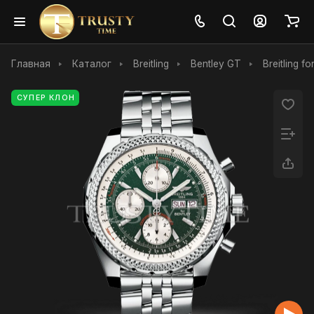
Главная
Каталог
Breitling
Bentley GT
Breitling f
СУПЕР КЛОН