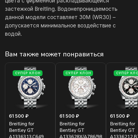
цвета с фирменной раскладывающейся
застежкой Breitling. Водонепроницаемость
данной модели составляет 30М (WR30) –
допускается минимальное воздействие с
водой.
Вам также может понравиться
СУПЕР КЛОН
СУПЕР КЛОН
СУПЕР КЛ
61 500 ₽
61 500 ₽
61 500 ₽
Breitling for
Breitling for
Breitling for
Bentley GT
Bentley GT
Bentley GT
A1336313.C649
A133628X/A786/980A
A1336212.B