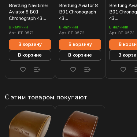
Breitling Navitimer
Breitling Aviator 8
Breitling Avi
Aviator 8 B01
B01 Chronograph
B01 Chronog
Chronograph 43
43
43
AB01171A/G839-
AB0117131C1A1
AB0117131
В наличии
В наличии
В наличии
188A
Арт.
BT-0571
Арт.
BT-0572
Арт.
BT-0573
В корзину
В корзину
В корзи
В корзине
В корзине
В корзи
С этим товаром покупают