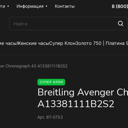
8 (800
уги
Информация
Контакты
е часы
Женские часы
Супер Клон
Золото 750 | Платина 
nger Chronograph 43 A13381111B2S2
СУПЕР КЛОН
Breitling Avenger C
A13381111B2S2
Арт.
BT-0753